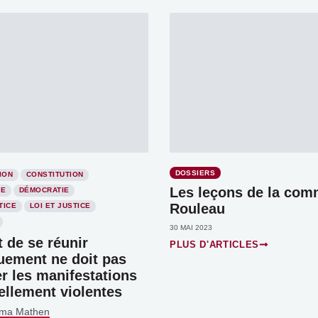
DOSSIERS
ION
CONSTITUTION
Les leçons de la com
IE
DÉMOCRATIE
Rouleau
TICE
LOI ET JUSTICE
30 MAI 2023
t de se réunir
PLUS D'ARTICLES
uement ne doit pas
r les manifestations
ellement violentes
ima Mathen