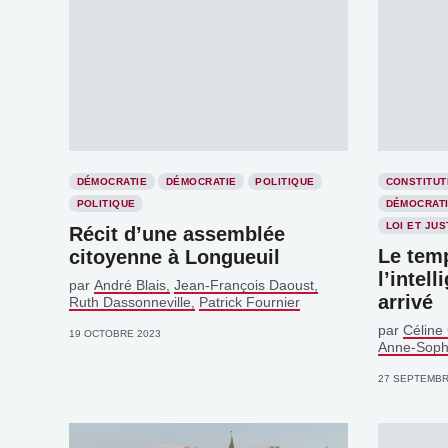
DÉMOCRATIE
DÉMOCRATIE
POLITIQUE
CONSTITUT
POLITIQUE
DÉMOCRAT
LOI ET JUS
Récit d’une assemblée
Le temp
citoyenne à Longueuil
l’intell
par
André Blais
Jean-François Daoust
arrivé
Ruth Dassonneville
Patrick Fournier
par
Céline
19 OCTOBRE 2023
Anne-Sophi
27 SEPTEMBR