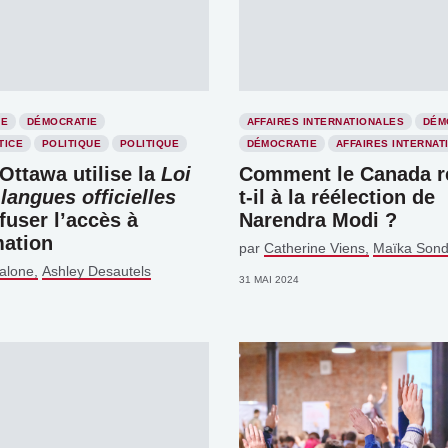
IE
DÉMOCRATIE
AFFAIRES INTERNATIONALES
DÉM
TICE
POLITIQUE
POLITIQUE
DÉMOCRATIE
AFFAIRES INTERNAT
Ottawa utilise la
Loi
Comment le Canada r
 langues officielles
t-il à la réélection de
fuser l’accès à
Narendra Modi ?
mation
par
Catherine Viens
Maïka Sond
alone
Ashley Desautels
31 MAI 2024