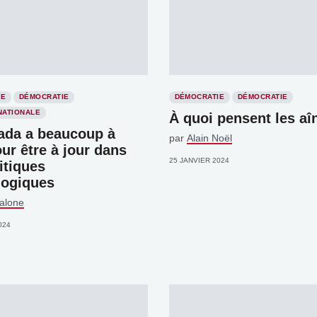
IE
DÉMOCRATIE
DÉMOCRATIE
DÉMOCRATIE
NATIONALE
À quoi pensent les aî
ada a beaucoup à
par
Alain Noël
our être à jour dans
25 JANVIER 2024
itiques
logiques
alone
024