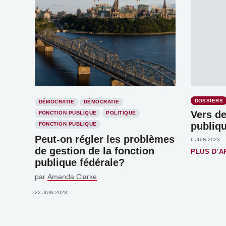
DOSSIERS
DÉMOCRATIE
DÉMOCRATIE
Vers de
FONCTION PUBLIQUE
POLITIQUE
publiqu
FONCTION PUBLIQUE
Peut-on régler les problèmes
6 JUIN 2023
de gestion de la fonction
PLUS D'A
publique fédérale?
par
Amanda Clarke
22 JUIN 2023