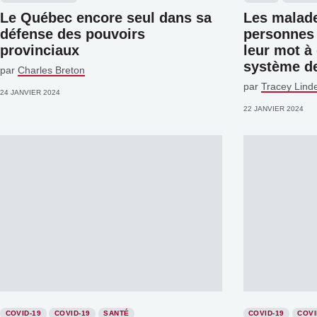
Le Québec encore seul dans sa
Les malade
défense des pouvoirs
personnes 
provinciaux
leur mot à 
système de
par
Charles Breton
par
Tracey Lin
24 JANVIER 2024
22 JANVIER 2024
COVID-19
COVID-19
SANTÉ
COVID-19
COVI