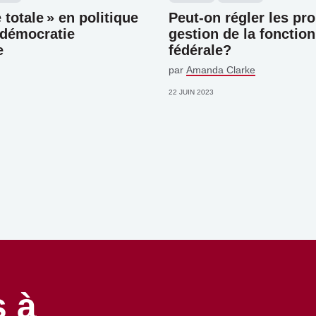
 totale » en politique
Peut-on régler les pr
 démocratie
gestion de la fonctio
e
fédérale?
par
Amanda Clarke
22 JUIN 2023
 à