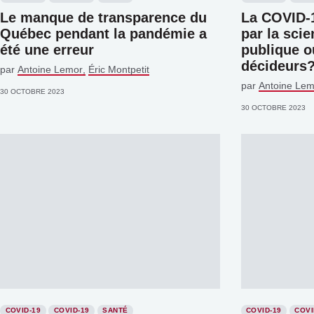
Le manque de transparence du
La COVID-1
Québec pendant la pandémie a
par la scie
été une erreur
publique o
décideurs
par
Antoine Lemor
Éric Montpetit
par
Antoine Lem
30 OCTOBRE 2023
30 OCTOBRE 2023
COVID-19
COVID-19
SANTÉ
COVID-19
COVI