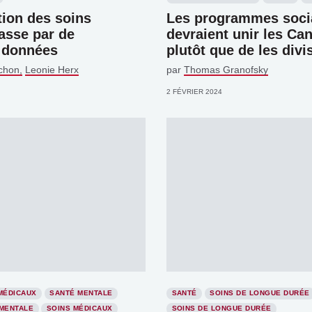
tion des soins
Les programmes soci
passe par de
devraient unir les Ca
 données
plutôt que de les divi
chon
Leonie Herx
par
Thomas Granofsky
2 FÉVRIER 2024
MÉDICAUX
SANTÉ MENTALE
SANTÉ
SOINS DE LONGUE DURÉE
MENTALE
SOINS MÉDICAUX
SOINS DE LONGUE DURÉE