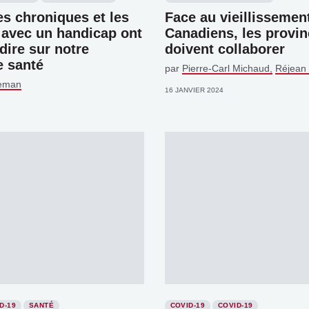
s chroniques et les
Face au vieillissemen
avec un handicap ont
Canadiens, les provi
dire sur notre
doivent collaborer
 santé
par
Pierre-Carl Michaud
Réjean
deman
16 JANVIER 2024
D-19
SANTÉ
COVID-19
COVID-19