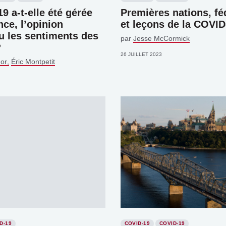
9 a-t-elle été gérée
Premières nations, fé
nce, l’opinion
et leçons de la COVID
u les sentiments des
par
Jesse McCormick
?
26 JUILLET 2023
or
Éric Montpetit
D-19
COVID-19
COVID-19