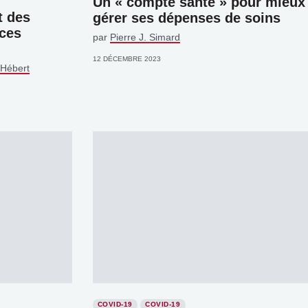
Un « compte santé » pour mieux
t des
gérer ses dépenses de soins
nces
par
Pierre J. Simard
12 DÉCEMBRE 2023
 Hébert
COVID-19
COVID-19