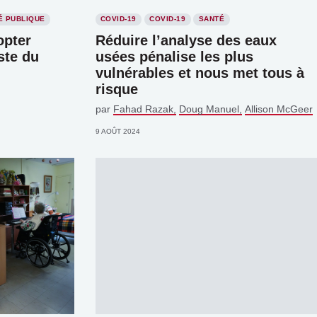
É PUBLIQUE
COVID-19
COVID-19
SANTÉ
opter
Réduire l’analyse des eaux
ste du
usées pénalise les plus
vulnérables et nous met tous à
risque
par
Fahad Razak
Doug Manuel
Allison McGeer
9 AOÛT 2024