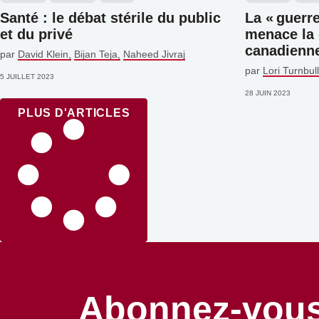
Santé : le débat stérile du public
La « guerre
et du privé
menace la
canadienn
par
David Klein
Bijan Teja
Naheed Jivraj
par
Lori Turnbull
5 JUILLET 2023
28 JUIN 2023
PLUS D'ARTICLES
Abonnez-vous