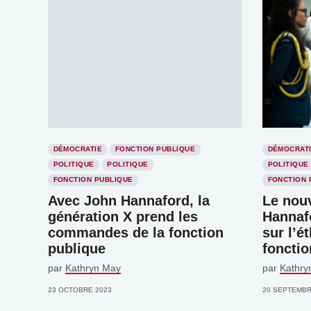
DÉMOCRATIE
FONCTION PUBLIQUE
DÉMOCRAT
POLITIQUE
POLITIQUE
POLITIQUE
FONCTION PUBLIQUE
FONCTION 
Avec John Hannaford, la
Le nouv
génération X prend les
Hannafo
commandes de la fonction
sur l’é
publique
fonctio
par
Kathryn May
par
Kathry
23 OCTOBRE 2023
20 SEPTEMBR