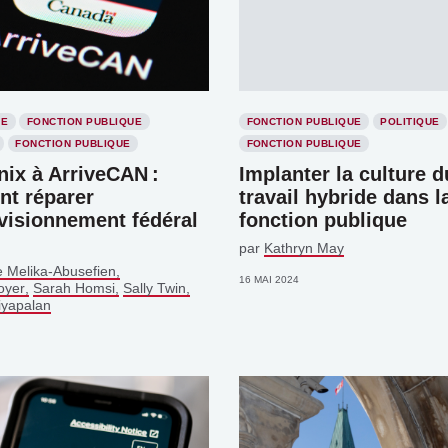
IE
FONCTION PUBLIQUE
FONCTION PUBLIQUE
POLITIQUE
FONCTION PUBLIQUE
FONCTION PUBLIQUE
ix à ArriveCAN :
Implanter la culture d
t réparer
travail hybride dans l
visionnement fédéral
fonction publique
par
Kathryn May
 Melika-Abusefien
16 MAI 2024
oyer
Sarah Homsi
Sally Twin
iyapalan