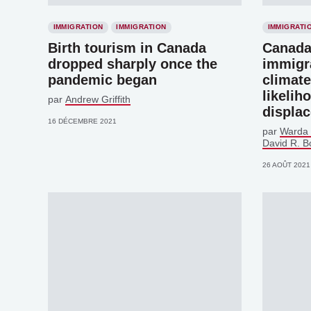
IMMIGRATION
IMMIGRATION
IMMIGRATI
Birth tourism in Canada
Canada
dropped sharply once the
immigra
pandemic began
climat
likelih
par
Andrew Griffith
displa
16 DÉCEMBRE 2021
par
Warda 
David R. B
26 AOÛT 2021