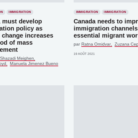
ON
IMMIGRATION
IMMIGRATION
IMMIGRATION
 must develop
Canada needs to impr
tion policy as
immigration channels
e change increases
essential migrant wo
ood of mass
par
Ratna Omidvar
Zuzana Cep
cement
19 AOÛT 2021
Shazadi Meighen
oyd
Manuela Jimenez Bueno