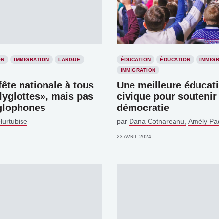
ON
IMMIGRATION
LANGUE
ÉDUCATION
ÉDUCATION
IMMIGR
IMMIGRATION
ête nationale à tous
Une meilleure éducat
lyglottes», mais pas
civique pour soutenir
glophones
démocratie
Hurtubise
par
Dana Cotnareanu
Amély Pa
23 AVRIL 2024