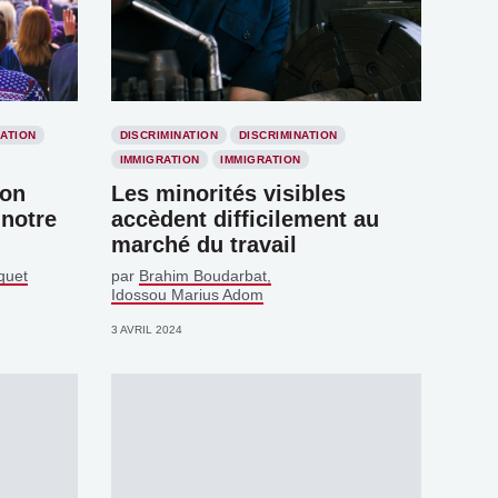
ATION
DISCRIMINATION
DISCRIMINATION
IMMIGRATION
IMMIGRATION
ion
Les minorités visibles
 notre
accèdent difficilement au
marché du travail
quet
par
Brahim Boudarbat
Idossou Marius Adom
3 AVRIL 2024