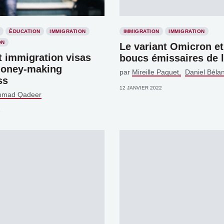
ÉDUCATION
IMMIGRATION
IMMIGRATION
IMMIGRATION
ON
Le variant Omicron et
t immigration visas
boucs émissaires de 
money-making
par
Mireille Paquet
Daniel Béla
ss
12 JANVIER 2022
mad Qadeer
2