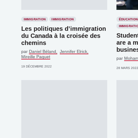
IMMIGRATION
IMMIGRATION
ÉDUCATION
IMMIGRATI
Les politiques d’immigration
Studen
du Canada à la croisée des
are a 
chemins
busine
par
Daniel Béland
Jennifer Elrick
Mireille Paquet
par
Moham
19 DÉCEMBRE 2022
28 MARS 202